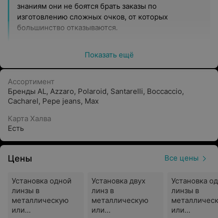
знаниям они не боятся брать заказы по
изготовлению сложных очков, от которых
большинство отказываются.
Забота о здоровье
Показать ещё
Компания придерживается позиции качественной
работы, поэтому консультанты советуют клиентам
Ассортимент
только то, что действительно принесет пользу.
Бренды AL, Azzaro, Polaroid, Santarelli, Boccaccio,
Здесь внимательно подбирают линзы, которые
Cacharel, Pepe jeans, Max
будут надежной защитой для глаз и подойдут
образу жизни.
Карта Халва
Есть
Демократичные цены
В салоне предлагают очки и медтехнику по их
Цены
Все цены
максимально низким ценам. Также регулярно
делают скидки и проводят акции.
Установка одной
Установка двух
Установка о
линзы в
линз в
линзы в
металлическую
металлическую
металличес
или
или
или
Салон «МедОптика» находится в трех минутах ходьбы